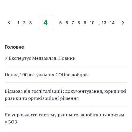
4
...
1
2
3
5
6
7
8
9
10
13
14
Головне
⚡️ Експертус Медзаклад. Новини
Понад 100 актуальних СОПів: добірка
Відмова від госпіталізації: документування, юридичні
ризики та організаційні рішення
Як упровадити систему раннього запобігання кризам
у ЗОЗ