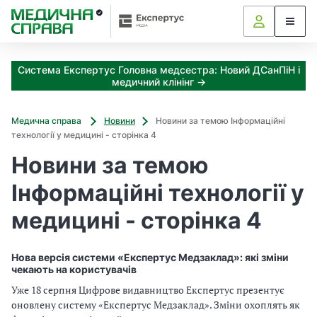
З
а
я
к
Система Експертус Головна медсестра: Новий ДСанПіН і
і
медичний клінінг →
з
а
х
Медична справа
Новини
Новини за темою Інформаційні
о
технології у медицині - сторінка 4
д
Новини за темою
и
м
Інформаційні технології у
о
ж
медицині - сторінка 4
н
а
о
Нова версія системи «Експертус Медзаклад»: які зміни
т
чекають на користувачів
р
Уже 18 серпня Цифрове видавництво Експертус презентує
и
оновлену систему «Експертус Медзаклад». Зміни охоплять як
м