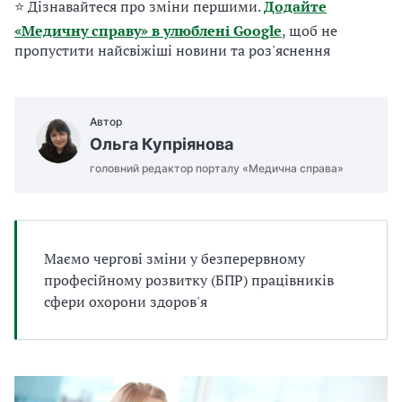
⭐ Дізнавайтеся про зміни першими.
Додайте
а
т
«Медичну справу» в улюблені Google
, щоб не
и
пропустити найсвіжіші новини та роз'яснення
б
а
л
и
Автор
Б
Ольга Купріянова
П
головний редактор порталу «Медична справа»
Р
Маємо чергові зміни у безперервному
професійному розвитку (БПР) працівників
сфери охорони здоров'я