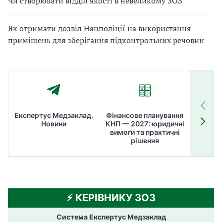
Чи створювати відділ якості в невеликому ЗОЗ
Як отримати дозвіл Нацполіції на використання
приміщень для зберігання підконтрольних речовин
Експертус Медзаклад.
Фінансове планування
Літні
Новини
КНП — 2027: юридичні
ТОП
вимоги та практичні
ме
рішення
⚡️ КЕРІВНИКУ ЗОЗ
Система Експертус Медзаклад