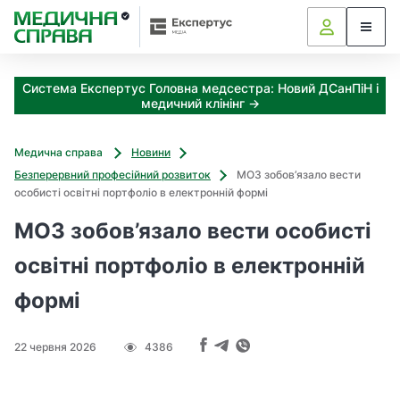
З
а
я
к
Система Експертус Головна медсестра: Новий ДСанПіН і
і
медичний клінінг →
з
а
х
Медична справа
Новини
о
Безперервний професійний розвиток
МОЗ зобов’язало вести
д
особисті освітні портфоліо в електронній формі
и
м
МОЗ зобов’язало вести особисті
о
ж
освітні портфоліо в електронній
н
формі
а
о
т
22 червня 2026
4386
р
и
м