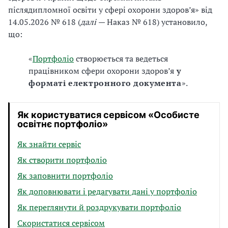
післядипломної освіти у сфері охорони здоров’я» від
14.05.2026
№ 618 (
далі
— Наказ № 618) установило,
що:
«
Портфоліо
створюється та ведеться
працівником сфери охорони здоров’я
у
форматі електронного документа
».
Як користуватися сервісом «Особисте
освітнє портфоліо»
Як знайти сервіс
Як створити портфоліо
Як заповнити портфоліо
Як доповнювати і редагувати дані у портфоліо
Як переглянути й роздрукувати портфоліо
Скористатися сервісом