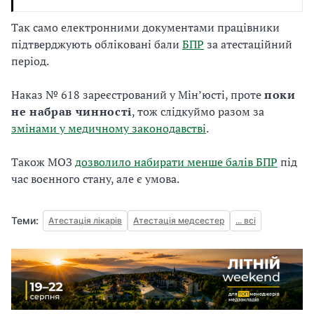
Так само електронними документами працівники
підтверджують обліковані бали
БПР
за атестаційний
період.
Наказ № 618 зареєстрований у Мін’юсті, проте
поки
не набрав чинності
, тож слідкуймо разом за
змінами у медичному законодавстві
.
Також МОЗ
дозволило набирати менше балів БПР
під
час воєнного стану, але є умова.
Теми:
Атестація лікарів
Атестація медсестер
... всі