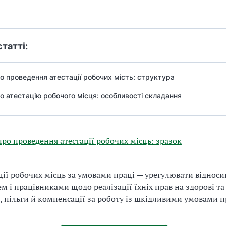
статті:
о проведення атестації робочих мість: структура
о атестацію робочого місця: особливості складання
про проведення атестації робочих місць: зразок
ції робочих місць за умовами праці — урегулювати віднос
м і працівниками щодо реалізації їхніх прав на здорові та
, пільги й компенсації за роботу із шкідливими умовами п