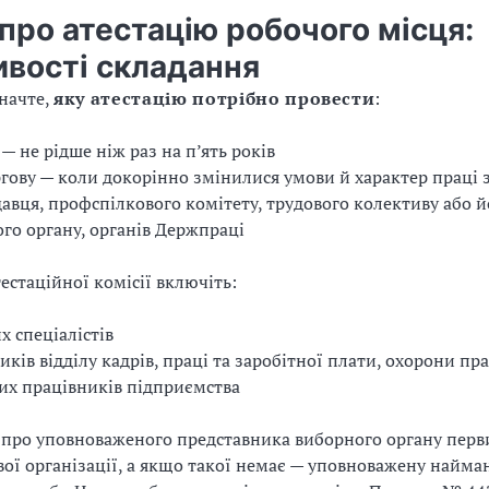
про атестацію робочого місця:
ивості складання
значте,
яку атестацію потрібно провести
:
 — не рідше ніж раз на п’ять років
гову — коли докорінно змінилися умови й характер праці з
авця, профспілкового комітету, трудового колективу або й
го органу, органів Держпраці
естаційної комісії включіть:
х спеціалістів
иків відділу кадрів, праці та заробітної плати, охорони пра
х працівників підприємства
 про уповноваженого представника виборного органу перв
ої організації, а якщо такої немає — уповноважену найм