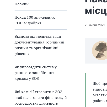
а
Новини
місц
т
и
Понад 100 актуальних
б
СОПів: добірка
а
26 липня 2021
л
и
Відмова від госпіталізації:
Б
документування, юридичні
П
ризики та організаційні
Р
рішення
Як упровадити систему
раннього запобігання
кризам у ЗОЗ
Щоб про
відпові
Які комісії створити в ЗОЗ,
вказати
щоб налагодити фінансову й
робочих
господарську діяльність