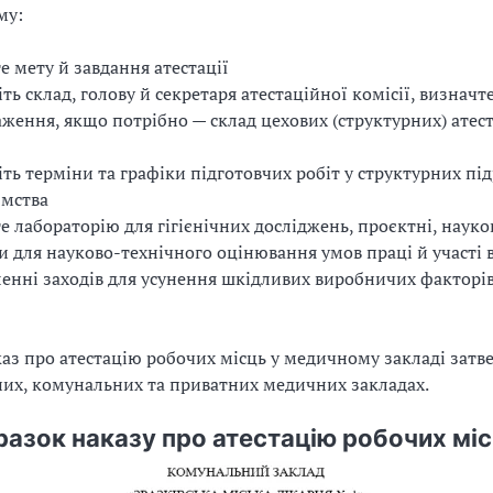
му:
е мету й завдання атестації
іть склад, голову й секретаря атестаційної комісії, визначте
ження, якщо потрібно — склад цехових (структурних) атес
іть терміни та графіки підготовчих робіт у структурних пі
ємства
е лабораторію для гігієнічних досліджень, проєктні, науко
и для науково-технічного оцінювання умов праці й участі 
енні заходів для усунення шкідливих виробничих факторі
аз про атестацію робочих місць у медичному закладі затв
их, комунальних та приватних медичних закладах.
разок наказу про атестацію робочих мі