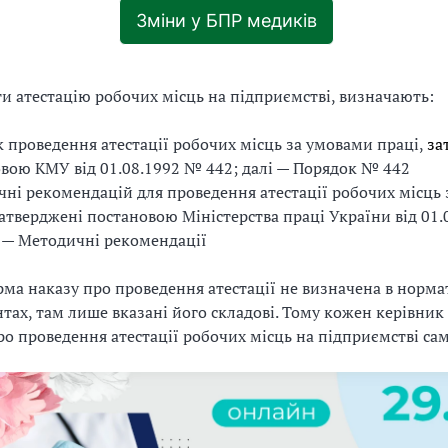
Зміни у БПР медиків
и атестацію робочих місць на підприємстві, визначають:
 проведення атестації робочих місць за умовами праці,
за
вою КМУ від 01.08.1992 № 442; далі — Порядок № 442
ні рекомендацій для проведення атестації робочих місць
затверджені постановою Міністерства праці України від 01
і — Методичні рекомендації
ма наказу про проведення атестації не визначена в норм
тах, там лише вказані його складові. Тому кожен керівник
ро проведення атестації робочих місць на підприємстві са