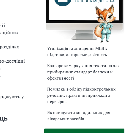
 її
таційних
дрозділах
Утилізація та знищення МІБП:
підстави, алгоритми, звітність
во-дослідні
Кольорове маркування текстилю для
в
прибирання: стандарт безпеки й
в
ефективності
Помилки в обліку підконтрольних
речовин: практичні приклади з
ерджують у
перевірок
Як очищувати холодильник для
сць
лікарських засобів