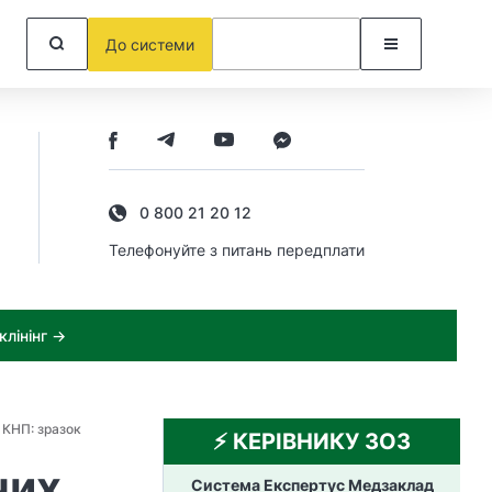
До системи
0 800 21 20 12
Телефонуйте з питань передплати
лінінг →
 КНП: зразок
⚡️ КЕРІВНИКУ ЗОЗ
чих
Система Експертус Медзаклад