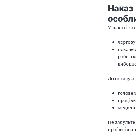
Наказ 
особл
У наказі за
чергову
позачер
роботод
виборно
До складу ат
головни
працівн
медични
Не забудьте
профспілков