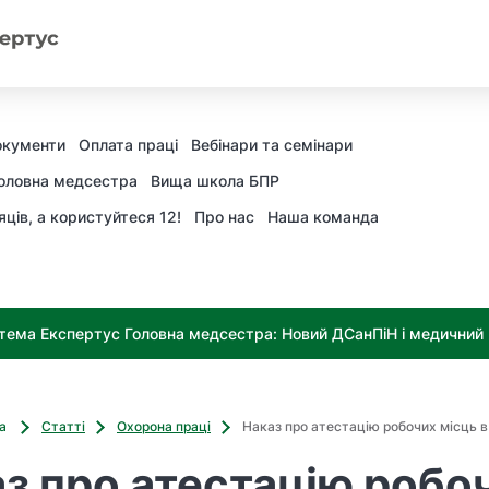
окументи
Оплата праці
Вебінари та семінари
оловна медсестра
Вища школа БПР
яців, а користуйтеся 12!
Про нас
Наша команда
тема Експертус Головна медсестра: Новий ДСанПіН і медичний к
ва
Статті
Охорона праці
Наказ про атестацію робочих місць в
з про атестацію робо