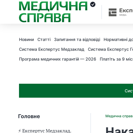
З
а
я
к
і
з
Новини
Статті
Запитання та відповіді
Нормативні д
а
х
Система Експертус Медзаклад
Система Експертус Г
о
Програма медичних гарантій — 2026
Платіть за 9 міс
д
и
м
о
ж
Сис
н
а
о
т
Головне
Медична спра
р
и
Нака
м
⚡️ Експертус Медзаклад.