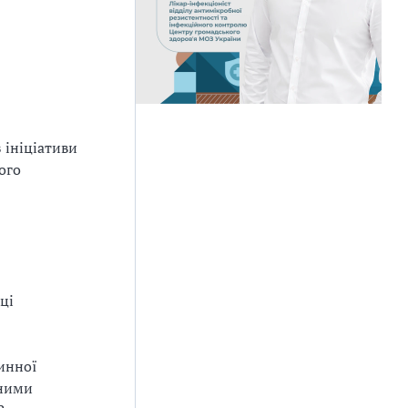
 ініціативи
ого
ці
инної
аними