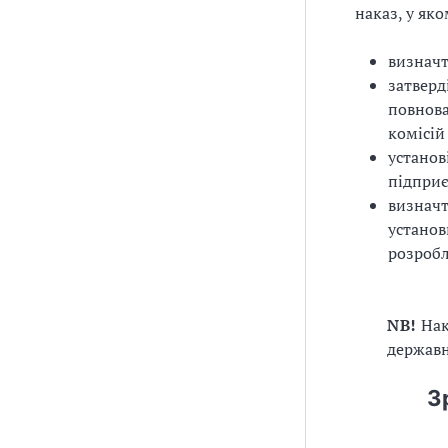
наказ, у яко
визначт
затверд
повнова
комісій
установ
підпри
визначт
установ
розробл
NB!
Нак
державн
З