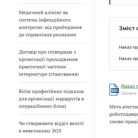
Медичний клінінг як
система інфекційного
контролю: від прибирання
Зміст 
до управління ризиками
Наказ пр
Договір про співпрацю з
організації проходження
Наказ пр
практичної частини
інтернатури (стажування)
Наказ 
Вісім професійних підказок
Скачати
для організації маршрутів в
операційному блоці
Мета атеста
роботодавце
умови праці
Чи створювати відділ якості
в невеликому ЗОЗ