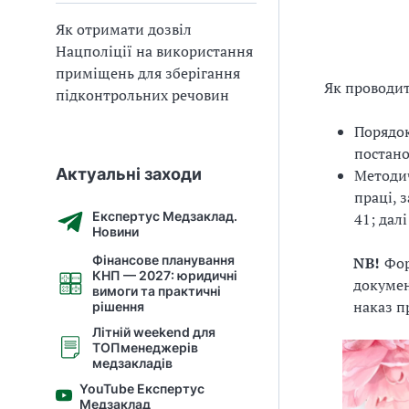
Як отримати дозвіл
Нацполіції на використання
приміщень для зберігання
Як проводит
підконтрольних речовин
Порядок
постано
Актуальні заходи
Методич
праці, 
Експертус Медзаклад.
41; дал
Новини
Фінансове планування
NB!
Фор
КНП — 2027: юридичні
докумен
вимоги та практичні
наказ п
рішення
Літній weekend для
ТОПменеджерів
медзакладів
YouTube Експертус
Медзаклад