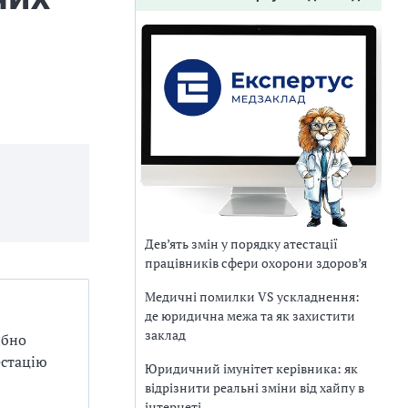
Дев’ять змін у порядку атестації
працівників сфери охорони здоров’я
Медичні помилки VS ускладнення:
де юридична межа та як захистити
заклад
ібно
естацію
Юридичний імунітет керівника: як
відрізнити реальні зміни від хайпу в
інтернеті