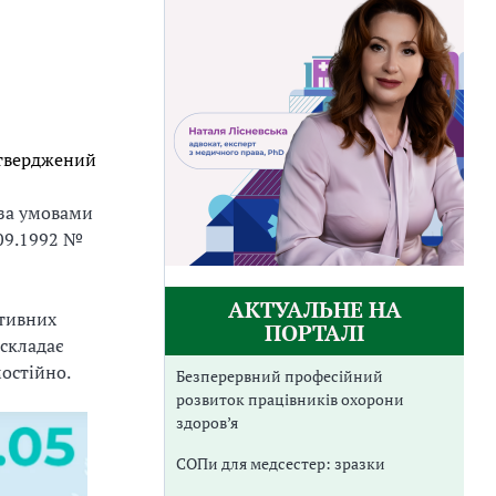
тверджений
 за умовами
.09.1992 №
АКТУАЛЬНЕ НА
ативних
ПОРТАЛІ
 складає
мостійно.
Безперервний професійний
розвиток працівників охорони
здоров’я
СОПи для медсестер: зразки