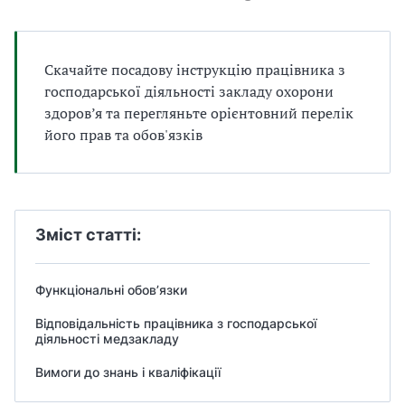
а
т
и
б
Скачайте посадову інструкцію працівника з
а
господарської діяльності закладу охорони
л
здоров’я та перегляньте орієнтовний перелік
и
його прав та обов'язків
Б
П
Р
Зміст статті:
Функціональні обов’язки
Відповідальність працівника з господарської
діяльності медзакладу
Вимоги до знань і кваліфікації