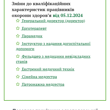
Зміни до кваліфікаційних
характеристик працівників
охорони здоров’я
від 05.12.2024
Генеральний директор (директор)
Ерготерапевт
Парамедик
Інструктор з надання догоспітальної
допомоги
Фельдшер з медицини невідкладних
станів
Екстрений медичний технік
Сімейна медсестра
Патронажна медсестра