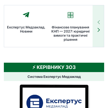
Експертус Медзаклад.
Фінансове планування
Літні
Новини
КНП — 2027: юридичні
ТОП
вимоги та практичні
ме
рішення
⚡️ КЕРІВНИКУ ЗОЗ
Система Експертус Медзаклад