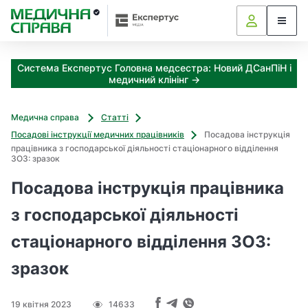
З
а
я
к
Система Експертус Головна медсестра: Новий ДСанПіН і
і
медичний клінінг →
з
а
х
Медична справа
Статті
о
Посадові інструкції медичних працівників
Посадова інструкція
д
працівника з господарської діяльності стаціонарного відділення
и
ЗОЗ: зразок
м
Посадова інструкція працівника
о
ж
з господарської діяльності
н
а
стаціонарного відділення ЗОЗ:
о
т
зразок
р
и
м
19 квітня 2023
14633