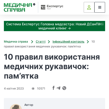
З
а
я
к
Система Експертус Головна медсестра: Новий ДСанПіН і
і
медичний клінінг →
з
а
х
Медична справа
Статті
Інфекційний контроль
10
о
правил використання медичних рукавичок: пам’ятка
д
10 правил використання
и
м
медичних рукавичок:
о
ж
пам’ятка
н
а
о
4 квітня 2023
10571
т
р
и
Автор
м