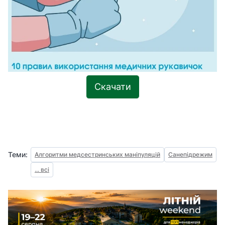
Скачати
Теми:
Алгоритми медсестринських маніпуляцій
Санепідрежим
... всі