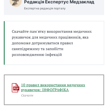
Редакція Експертус Медзаклад
а
т
Експертна редакція порталу
и
б
а
л
Скачайте пам'ятку використання медичних
и
рукавичок для медичних працівників, яка
Б
допоможе дотримуватися правил
П
Р
санепідрежиму та запобігти
розповсюдженню інфекцій
10 правил використання медичних
рукавичок: ІНФОГРАФІКА
Скачати