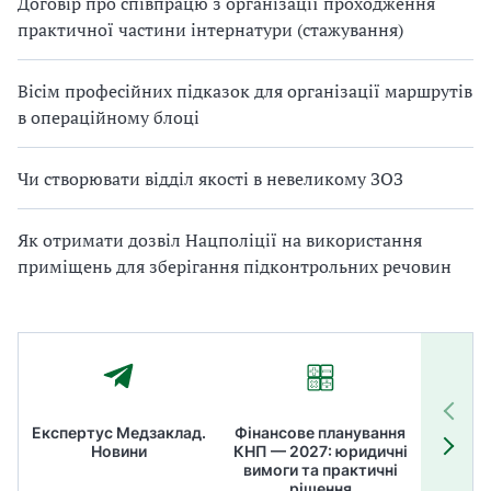
Договір про співпрацю з організації проходження
практичної частини інтернатури (стажування)
Вісім професійних підказок для організації маршрутів
в операційному блоці
Чи створювати відділ якості в невеликому ЗОЗ
Як отримати дозвіл Нацполіції на використання
приміщень для зберігання підконтрольних речовин
Експертус Медзаклад.
Фінансове планування
Літні
Новини
КНП — 2027: юридичні
ТОП
вимоги та практичні
ме
рішення