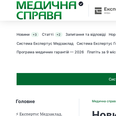
З
а
я
к
і
з
Новини
Статті
Запитання та відповіді
Нор
+3
+2
а
х
Система Експертус Медзаклад
Система Експертус Г
о
Програма медичних гарантій — 2026
Платіть за 9 міс
д
и
м
о
ж
Сис
н
а
о
т
Головне
Медична спра
р
и
Нови
м
⚡️ Експертус Медзаклад.