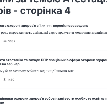
рів - сторінка 4
я в охороні здоров'я з 1 липня: перелік нововведень
5 року впроваджують зміни, які варто врахувати медичним працівн
3687
ати атестацію та заходи БПР працівників сфери охорони здоров
 на вебінар
ть у безплатному вебінарі від Вищої школи БПР
1450
рацівники охорони здоров'я зобов'язані вести особисте освітнє 
ою