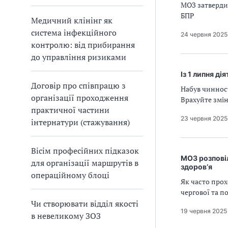
МОЗ затверди
БПР
Медичний клінінг як
система інфекційного
24 червня 2025
контролю: від прибирання
до управління ризиками
Із 1 липня д
Договір про співпрацю з
Набув чинност
організації проходження
Врахуйте змін
практичної частини
23 червня 2025
інтернатури (стажування)
Вісім професійних підказок
МОЗ розповіл
для організації маршрутів в
здоров’я
операційному блоці
Як часто про
чергової та п
Чи створювати відділ якості
19 червня 2025
в невеликому ЗОЗ