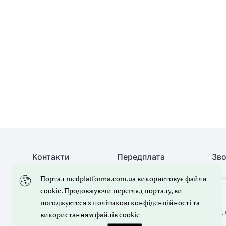
Контакти
Передплата
Зво
Портал medplatforma.com.ua використовує файли
cookie. Продовжуючи перегляд порталу, ви
© Медична справа, 2026. Усі права захищено
погоджуєтеся з
політикою конфіденційності
та
Повне або часткове копіювання будь-яких матеріалів порталу, 
використанням файлів cookie
лише з письмового дозволу редакції порталу.