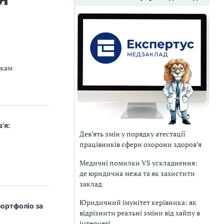
икам
’я:
Дев’ять змін у порядку атестації
працівників сфери охорони здоров’я
Медичні помилки VS ускладнення:
де юридична межа та як захистити
заклад
Юридичний імунітет керівника: як
портфоліо за
відрізнити реальні зміни від хайпу в
інтернеті