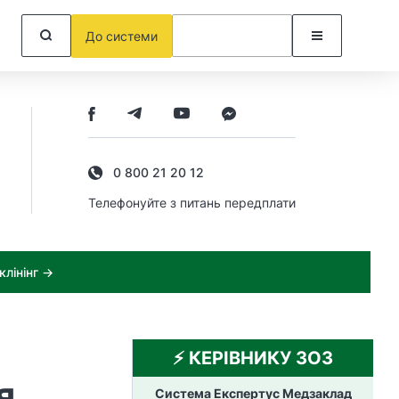
До системи
0 800 21 20 12
Телефонуйте з питань передплати
лінінг →
⚡️ КЕРІВНИКУ ЗОЗ
я
Система Експертус Медзаклад