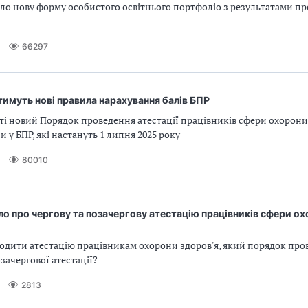
ло нову форму особистого освітнього портфоліо з результатами п
66297
іятимуть нові правила нарахування балів БПР
і новий Порядок проведення атестації працівників сфери охорони 
и у БПР, які настануть 1 липня 2025 року
80010
о про чергову та позачергову атестацію працівників сфери о
ходити атестацію працівникам охорони здоров'я, який порядок про
озачергової атестації?
2813