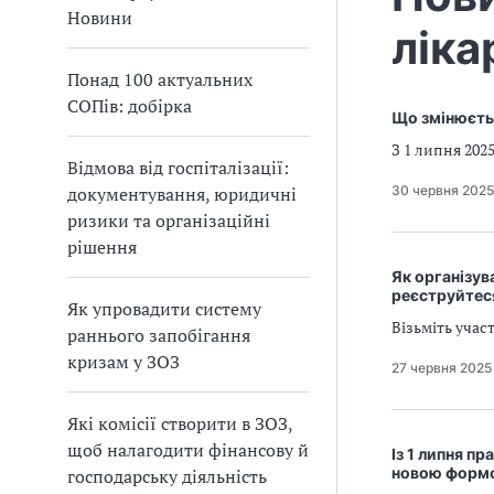
а
Новини
ліка
т
и
Понад 100 актуальних
б
СОПів: добірка
а
Що змінюєтьс
л
З 1 липня 202
и
Відмова від госпіталізації:
Б
30 червня 2025
документування, юридичні
П
ризики та організаційні
Р
рішення
Як організув
реєструйтеся
Як упровадити систему
Візьміть учас
раннього запобігання
кризам у ЗОЗ
27 червня 2025
Які комісії створити в ЗОЗ,
щоб налагодити фінансову й
Із 1 липня п
новою форм
господарську діяльність