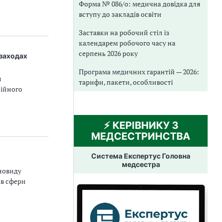
Форма № 086/о: медична довідка для
вступу до закладів освіти
Заставки на робочий стіл із
календарем робочого часу на
серпень 2026 року
 заходах
Програма медичних гарантій — 2026:
и
тарифи, пакети, особливості
сійного
⚡️ КЕРІВНИКУ З
МЕДСЕСТРИНСТВА
Система Експертус Головна
медсестра
новиду
ів сфери