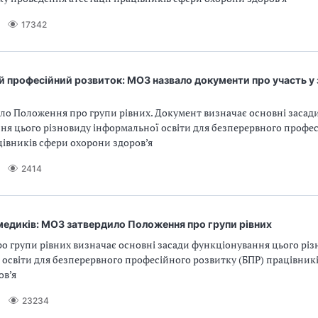
17342
 професійний розвиток: МОЗ назвало документи про участь у
ло Положення про групи рівних. Документ визначає основні засад
ня цього різновиду інформальної освіти для безперервного профе
цівників сфери охорони здоров’я
2414
медиків: МОЗ затвердило Положення про групи рівних
о групи рівних визначає основні засади функціонування цього різ
освіти для безперервного професійного розвитку (БПР) працівник
ов’я
23234