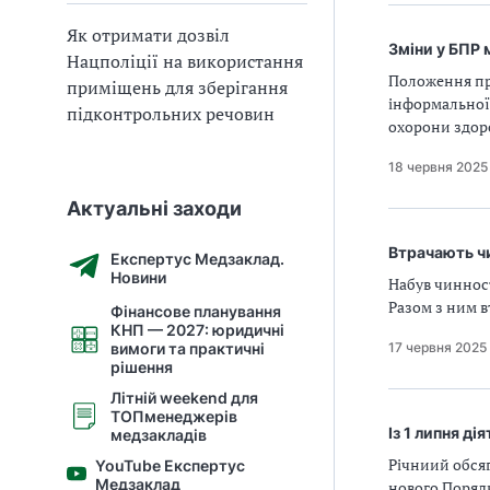
Як отримати дозвіл
Зміни у БПР 
Нацполіції на використання
Положення пр
приміщень для зберігання
інформальної 
підконтрольних речовин
охорони здор
18 червня 2025
Актуальні заходи
Втрачають чи
Експертус Медзаклад.
Новини
Набув чинност
Разом з ним в
Фінансове планування
КНП — 2027: юридичні
17 червня 2025
вимоги та практичні
рішення
Літній weekend для
ТОПменеджерів
Із 1 липня ді
медзакладів
Річниий обсяг
YouTube Експертус
Медзаклад
нового Порядк