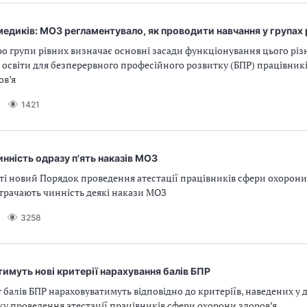
медиків: МОЗ регламентувало, як проводити навчання у групах 
о групи рівних визначає основні засади функціонування цього різ
освіти для безперервного професійного розвитку (БПР) працівник
ов’я
1421
нність одразу п'ять наказів МОЗ
і новий Порядок проведення атестації працівників сфери охорони 
трачають чинність деякі накази МОЗ
3258
ятимуть нові критерії нарахування балів БПР
 балів БПР нараховуватимуть відповідно до критеріїв, наведених у д
у проведення атестації працівників сфери охорони здоров’я