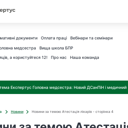
мативні документи
Оплата праці
Вебінари та семінари
оловна медсестра
Вища школа БПР
яців, а користуйтеся 12!
Про нас
Наша команда
тема Експертус Головна медсестра: Новий ДСанПіН і медичний к
ва
Новини
Новини за темою Атестація лікарів - сторінка 4
ни за темою Атестаці