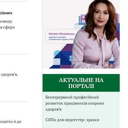
рівних
новиду
ів сфери
здоров’я.
АКТУАЛЬНЕ НА
ПОРТАЛІ
Безперервний професійний
розвиток працівників охорони
здоров’я
СОПи для медсестер: зразки
одатку 6 до