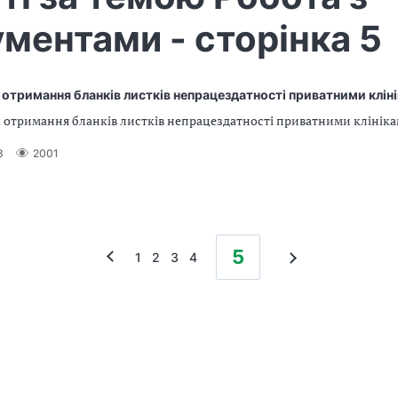
ментами - сторінка 5
отримання бланків листків непрацездатності приватними клін
 отримання бланків листків непрацездатності приватними клінік
3
2001
5
1
2
3
4