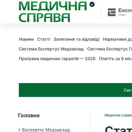
З
а
я
к
і
з
Новини
Статті
Запитання та відповіді
Нормативні д
а
х
Система Експертус Медзаклад
Система Експертус Г
о
Програма медичних гарантій — 2026
Платіть за 9 міс
д
и
м
о
ж
Сис
н
а
о
т
Головне
Медична спра
р
и
Стат
м
⚡️ Експертус Медзаклад.