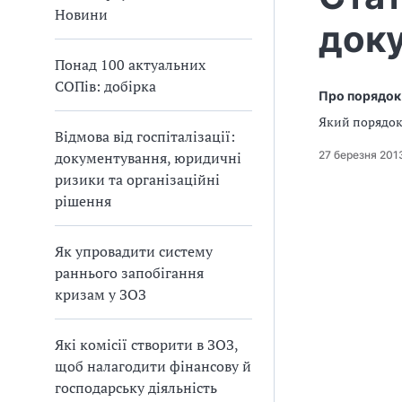
а
Новини
доку
т
и
Понад 100 актуальних
б
СОПів: добірка
а
Про порядок 
л
Який порядок
и
Відмова від госпіталізації:
Б
27 березня 201
документування, юридичні
П
ризики та організаційні
Р
рішення
Як упровадити систему
раннього запобігання
кризам у ЗОЗ
Які комісії створити в ЗОЗ,
щоб налагодити фінансову й
господарську діяльність