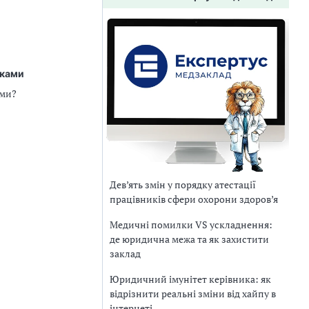
іками
ами?
Дев’ять змін у порядку атестації
працівників сфери охорони здоров’я
Медичні помилки VS ускладнення:
де юридична межа та як захистити
заклад
Юридичний імунітет керівника: як
відрізнити реальні зміни від хайпу в
інтернеті