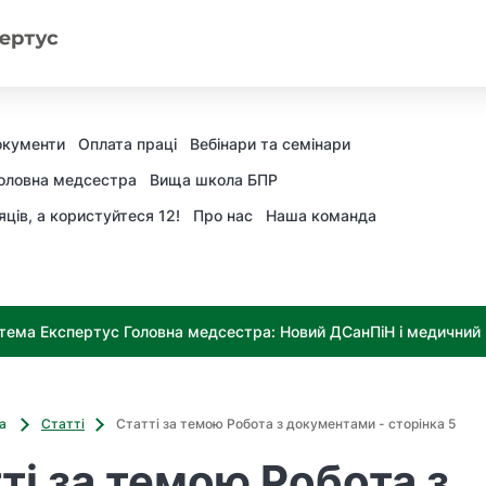
окументи
Оплата праці
Вебінари та семінари
оловна медсестра
Вища школа БПР
яців, а користуйтеся 12!
Про нас
Наша команда
тема Експертус Головна медсестра: Новий ДСанПіН і медичний к
ва
Статті
Статті за темою Робота з документами - сторінка 5
ті за темою Робота з