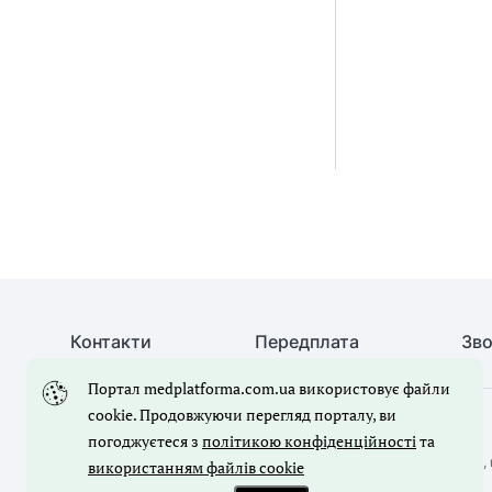
Контакти
Передплата
Зво
Портал medplatforma.com.ua використовує файли
cookie. Продовжуючи перегляд порталу, ви
© Медична справа, 2026. Усі права захищено
погоджуєтеся з
політикою конфіденційності
та
Повне або часткове копіювання будь-яких матеріалів порталу, 
використанням файлів cookie
лише з письмового дозволу редакції порталу.