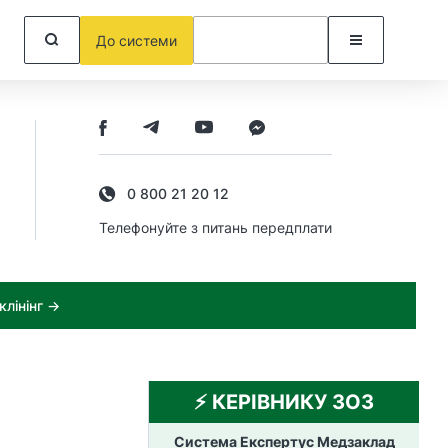
До системи
0 800 21 20 12
Телефонуйте з питань передплати
лінінг →
⚡️ КЕРІВНИКУ ЗОЗ
Система Експертус Медзаклад