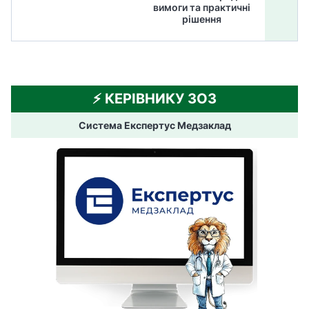
вимоги та практичні
ме
рішення
⚡️ КЕРІВНИКУ ЗОЗ
Система Експертус Медзаклад