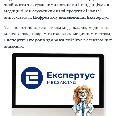
а
н
знайомити з актуальними новинами і тенденціями в
т
у
медицині. Ми осучаснили наші продукти і надалі
и
р
випускаємо їх
Цифровому видавництві
Експертус
.
б
е
а
Усе, що потрібно керівникам медзакладів, медичним
є
л
менеджерам, лікарям та головним медичним сестрам,
с
и
Експертус Охорона здоров’я
публікує в електронних
Б
т
виданнях:
П
р
Р
а
ц
і
ю
д
р
у
к
о
в