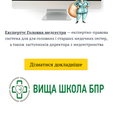
і
н
ф
о
р
Експертус Головна медсестра
— експертно-правова
м
система для для головних і старших медичних сестер,
а
а також заступників директора з медсестринства
ц
і
ї
Дізнатися докладніше
К
В
2
5
2
7
9