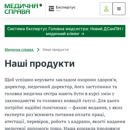
С
З
в
а
і
я
к
д
Система Експертус Головна медсестра: Новий ДСанПіН і
і
о
медичний клінінг →
з
ц
а
т
х
Медична справа
Наші продукти
в
о
д
Наші продукти
о
и
п
м
р
о
Щоб успішно керувати закладом охорони здоров’я,
о
ж
директор, медичний директор, його заступники та
д
н
головна медична сестра мають бути в курсі змін у
а
е
законодавстві та головних новацій галузі. Для цього
о
р
потрібні надійні помічники — фахові видання, у яких
т
ж
експерти роз’яснюють питання оплати праці,
р
а
атестації, перевірок, роботи з кадрами, якості надання
и
в
м
медичної допомоги тощо. Наша команда продовжує