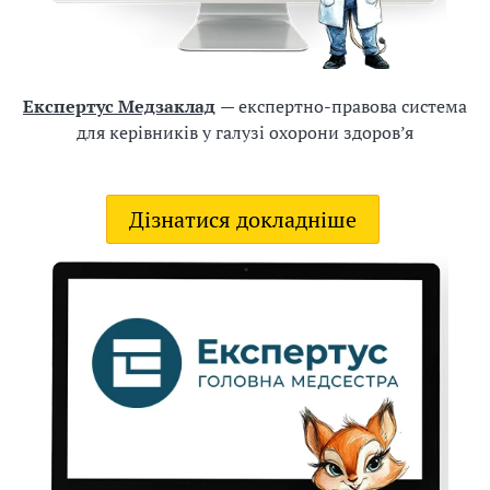
а
н
о
г
Експертус Медзаклад
— експертно-правова система
о
для керівників у галузі охорони здоров’я
з
а
с
Дізнатися докладніше
о
б
у
м
а
с
о
в
о
ї