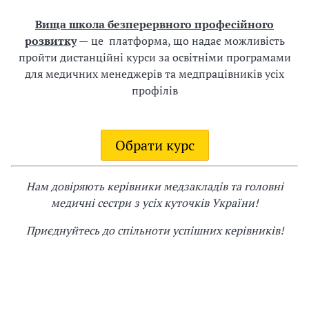
-
Вища школа безперервного професійного
1
розвитку
—
це платформа, що надає можливість
5
пройти дистанційні курси за освітніми програмами
2
для медичних менеджерів та медпрацівників усіх
1
профілів
9
П
Р
Обрати курс
в
і
д
Нам довіряють керівники медзакладів та головні
медичні сестри з усіх куточків України!
1
4
Приєднуйтесь до спільноти успішних керівників!
.
1
0
.
2