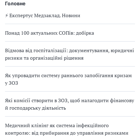
Головне
0
2
⚡️ Експертус Медзаклад. Новини
2
Понад 100 актуальних СОПів: добірка
Відмова від госпіталізації: документування, юридичні
ризики та організаційні рішення
Як упровадити систему раннього запобігання кризам
у ЗОЗ
Які комісії створити в ЗОЗ, щоб налагодити фінансову
й господарську діяльність
Медичний клінінг як система інфекційного
контролю: від прибирання до управління ризиками