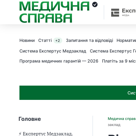
З
а
я
к
і
з
Новини
Статті
Запитання та відповіді
Норматив
+2
а
х
Система Експертус Медзаклад
Система Експертус Г
о
Програма медичних гарантій — 2026
Платіть за 9 міс
д
и
м
о
ж
Сис
н
а
о
т
Головне
Медична спра
р
заклад
и
м
⚡️ Експертус Медзаклад.