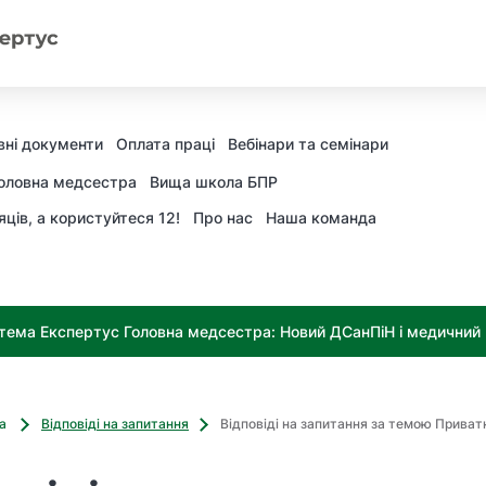
ні документи
Оплата праці
Вебінари та семінари
оловна медсестра
Вища школа БПР
яців, а користуйтеся 12!
Про нас
Наша команда
тема Експертус Головна медсестра: Новий ДСанПіН і медичний к
ва
Відповіді на запитання
Відповіді на запитання за темою Прива