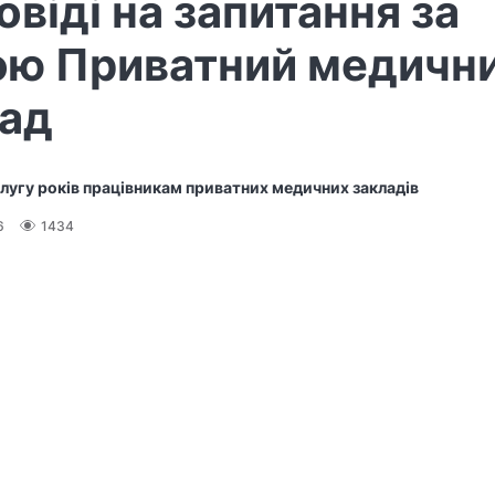
овіді на запитання за
ою Приватний медичн
лад
слугу років працівникам приватних медичних закладів
6
1434