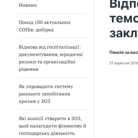
Відп
а
Новини
т
тем
и
Понад 100 актуальних
б
зак
СОПів: добірка
а
л
и
Відмова від госпіталізації:
Б
Пенсія за ви
документування, юридичні
П
ризики та організаційні
Р
21 вересня 201
рішення
Як упровадити систему
раннього запобігання
кризам у ЗОЗ
Які комісії створити в ЗОЗ,
щоб налагодити фінансову й
господарську діяльність