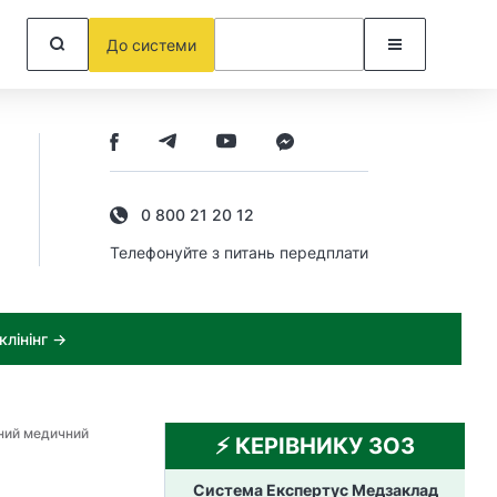
До системи
0 800 21 20 12
Телефонуйте з питань передплати
лінінг →
тний медичний
⚡️ КЕРІВНИКУ ЗОЗ
Система Експертус Медзаклад