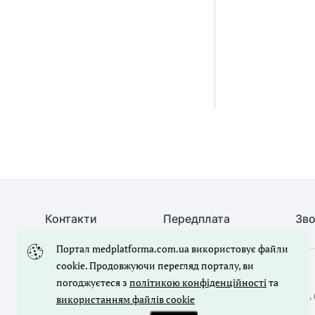
Контакти
Передплата
Зво
Портал medplatforma.com.ua використовує файли
cookie. Продовжуючи перегляд порталу, ви
© Медична справа, 2026. Усі права захищено
погоджуєтеся з
політикою конфіденційності
та
Повне або часткове копіювання будь-яких матеріалів порталу, 
використанням файлів cookie
лише з письмового дозволу редакції порталу.