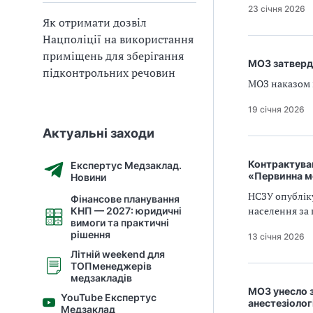
23 січня 2026
Як отримати дозвіл
Нацполіції на використання
приміщень для зберігання
МОЗ затверд
підконтрольних речовин
МОЗ наказом в
19 січня 2026
Актуальні заходи
Контрактуван
Експертус Медзаклад.
«Первинна м
Новини
НСЗУ опублік
Фінансове планування
населення за 
КНП — 2027: юридичні
вимоги та практичні
рішення
13 січня 2026
Літній weekend для
ТОПменеджерів
медзакладів
МОЗ унесло з
YouTube Експертус
анестезіологі
Медзаклад