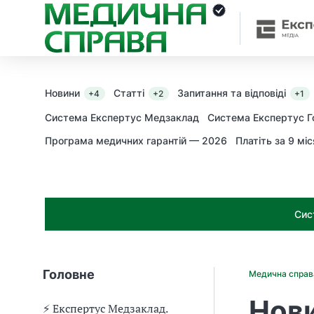
З
а
я
к
і
з
Новини
Статті
Запитання та відповіді
+4
+2
+1
а
х
Система Експертус Медзаклад
Система Експертус Г
о
Програма медичних гарантій — 2026
Платіть за 9 міс
д
и
м
о
ж
Сис
н
а
о
т
Головне
Медична спра
р
и
Нов
м
⚡️ Експертус Медзаклад.