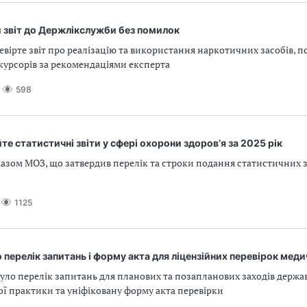
 звіт до Держлікслужби без помилок
ревірте звіт про реалізацію та використання наркотичних засобів, 
курсорів за рекомендаціями експерта
598
те статистичні звіти у сфері охорони здоров’я за 2025 рік
азом МОЗ, що затвердив перелік та строки подання статистичних зв
1125
перелік запитань і форму акта для ліцензійних перевірок меди
ло перелік запитань для планових та позапланових заходів держав
ї практики та уніфіковану форму акта перевірки