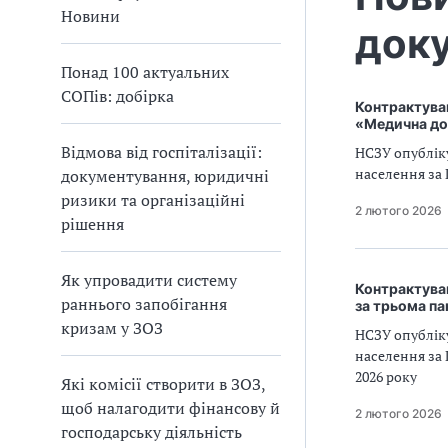
а
Новини
доку
т
и
Понад 100 актуальних
б
СОПів: добірка
а
Контрактува
л
«Медична до
и
Відмова від госпіталізації:
НСЗУ опублік
Б
населення за
документування, юридичні
П
ризики та організаційні
Р
2 лютого 2026
рішення
Як упровадити систему
Контрактуван
раннього запобігання
за трьома п
кризам у ЗОЗ
НСЗУ опублік
населення за 
2026 року
Які комісії створити в ЗОЗ,
щоб налагодити фінансову й
2 лютого 2026
господарську діяльність