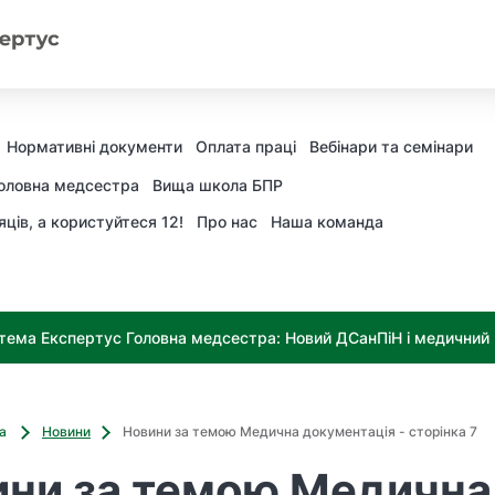
Нормативні документи
Оплата праці
Вебінари та семінари
оловна медсестра
Вища школа БПР
яців, а користуйтеся 12!
Про нас
Наша команда
тема Експертус Головна медсестра: Новий ДСанПіН і медичний к
ва
Новини
Новини за темою Медична документація - сторінка 7
ини за темою Медична