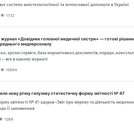
ує систему анестезіологічної та інтенсивної допомоги в Україні
1732
журнал «Довідник головної медичної сестри» — готові рішенн
середнього медперсоналу
ки, зручні сервіси, база нормативних документів, поради, консульт
 — все в одному журналі
15064
ло нову річну галузеву статистичну форму звітності № 47
рму звітності № 47-здоров «Звіт про мережу та діяльність медичних
одо її заповнення
1289