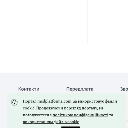
Контакти
Передплата
Зво
Портал medplatforma.com.ua використовує файли
cookie. Продовжуючи перегляд порталу, ви
© Медична справа, 2026. Усі права захищено
погоджуєтеся з
політикою конфіденційності
та
Повне або часткове копіювання будь-яких матеріалів порталу, 
використанням файлів cookie
лише з письмового дозволу редакції порталу.