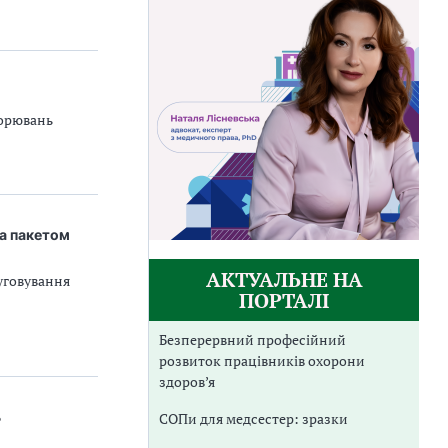
ворювань
за пакетом
АКТУАЛЬНЕ НА
уговування
ПОРТАЛІ
Безперервний професійний
розвиток працівників охорони
здоров’я
ь
СОПи для медсестер: зразки