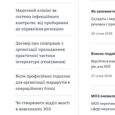
Медичний клінінг як
Як заповнити
система інфекційного
Складіть і пе
контролю: від прибирання
речовин і пре
до управління ризиками
30 січня 2026
Договір про співпрацю з
організації проходження
Вчасно подай
практичної частини
Керуйтеся нак
інтернатури (стажування)
рік для ЗОЗ
Вісім професійних підказок
27 січня 2026
для організації маршрутів в
операційному блоці
МОЗ оновило 
Чи створювати відділ якості
МОЗ перегляну
в невеликому ЗОЗ
сфері медично