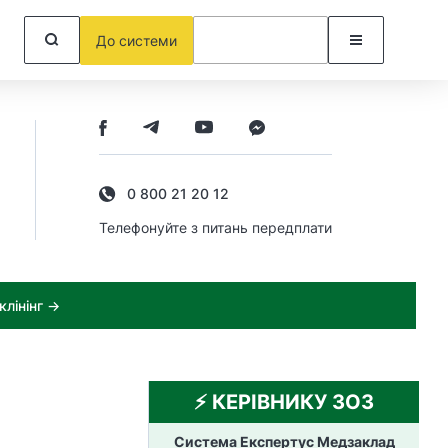
До системи
0 800 21 20 12
Телефонуйте з питань передплати
лінінг →
⚡️ КЕРІВНИКУ ЗОЗ
Система Експертус Медзаклад