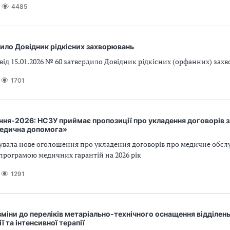
4485
ило Довідник рідкісних захворювань
ід 15.01.2026 № 60 затвердило Довідник рідкісних (орфанних) зах
1701
ня-2026: НСЗУ приймає пропозиції про укладення договорів 
едична допомога»
увала нове оголошення про укладення договорів про медичне обсл
програмою медичних гарантій на 2026 рік
1291
міни до переліків метаріально-технічного оснащення відділен
ї та інтенсивної терапії