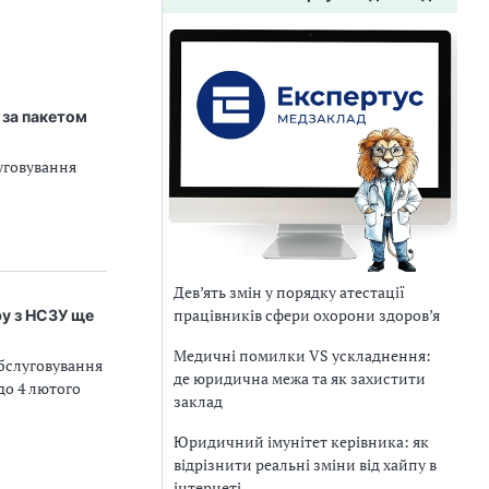
 за пакетом
уговування
Дев’ять змін у порядку атестації
працівників сфери охорони здоров’я
ру з НСЗУ ще
Медичні помилки VS ускладнення:
обслуговування
де юридична межа та як захистити
до 4 лютого
заклад
Юридичний імунітет керівника: як
відрізнити реальні зміни від хайпу в
інтернеті